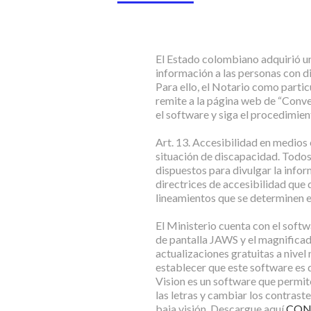
El Estado colombiano adquirió una 
información a las personas con di
Para ello, el Notario como parti
remite a la página web de “Conv
el software y siga el procedimient
Art. 13. Accesibilidad en medios
situación de discapacidad. Todo
dispuestos para divulgar la info
directrices de accesibilidad que 
lineamientos que se determinen en
El Ministerio cuenta con el soft
de pantalla JAWS y el magnific
actualizaciones gratuitas a nivel
establecer que este software es
Vision es un software que permi
las letras y cambiar los contraste
baja visión. Descargue aquí
CON