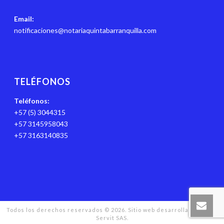
Email:
notificaciones@notariaquintabarranquilla.com
TELÉFONOS
Teléfonos:
+57 (5) 3044315
+57 3145958043
+57 3163140835
Todos los derechos reservados © 2026. Sitio web desarrollado por JM
Servit SAS.