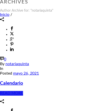
ARCHIVES
Author Archive for: "notariaquinta"
Inicio
/
0
By
notariaquinta
In
Posted
mayo 26, 2021
Calendario
READ MORE