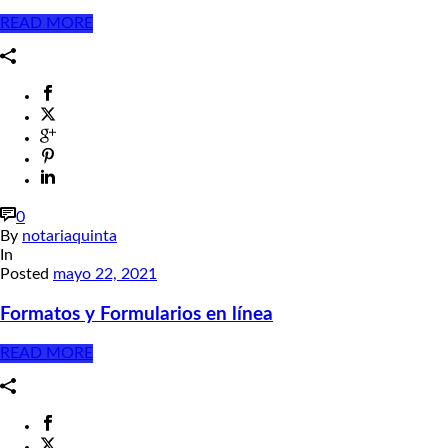
READ MORE
0
By
notariaquinta
In
Posted
mayo 22, 2021
Formatos y Formularios en línea
READ MORE