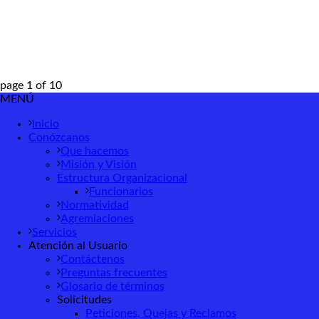
page
1
of
10
MENÚ
Inicio
Conózcanos
Que hacemos
Misión y Visión
Estructura Organizacional
Funcionarios
Normatividad
Agremiaciones
Servicios
Atención al Usuario
Contáctenos
Preguntas frecuentes
Glosario de términos
Solicitudes
Peticiones, Quejas y Reclamos