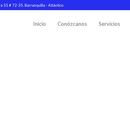
a 55 # 72-35. Barranquilla - Atlántico
Inicio
Conózcanos
Servicios