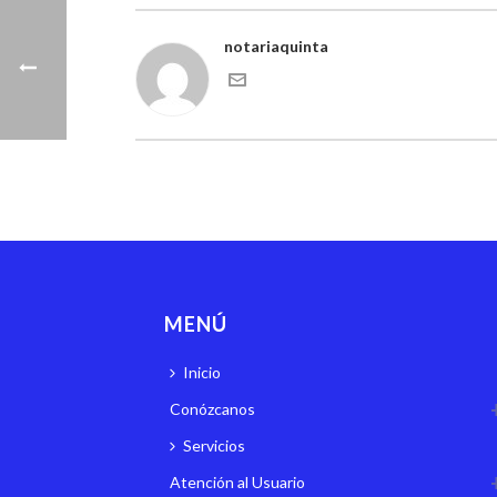
notariaquinta
MENÚ
Inicio
Conózcanos
Servicios
Atención al Usuario