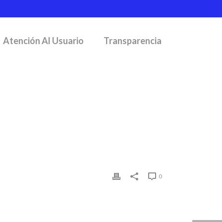
Atención Al Usuario
Transparencia
INICIO
/
CLIENTS
/ CLIENT-06
0