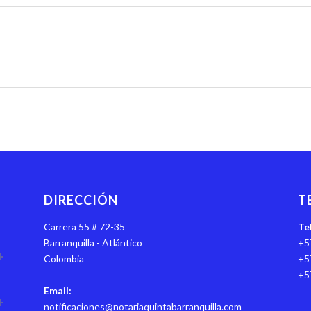
DIRECCIÓN
T
Carrera 55 # 72-35
Te
Barranquilla - Atlántico
+5
Colombia
+5
+5
Email:
notificaciones@notariaquintabarranquilla.com