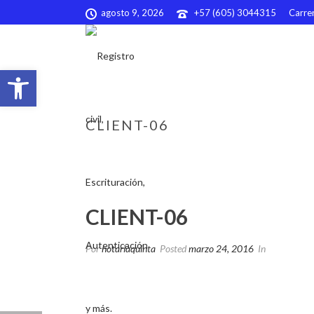
agosto 9, 2026
+57 (605) 3044315
Carrer
Abrir barra de herramientas
CLIENT-06
CLIENT-06
Por
notariaquinta
Posted
marzo 24, 2016
In