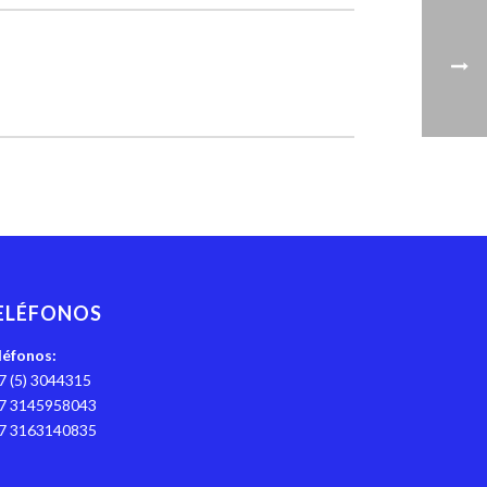
ELÉFONOS
léfonos:
7 (5) 3044315
7 3145958043
7 3163140835