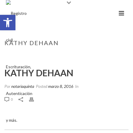
Abrir barra de herramientas
KATHY DEHAAN
INICIO
/
TESTIMONIAL
/ KATHY DEHAAN
KATHY DEHAAN
Por
notariaquinta
Posted
marzo 8, 2016
In
0