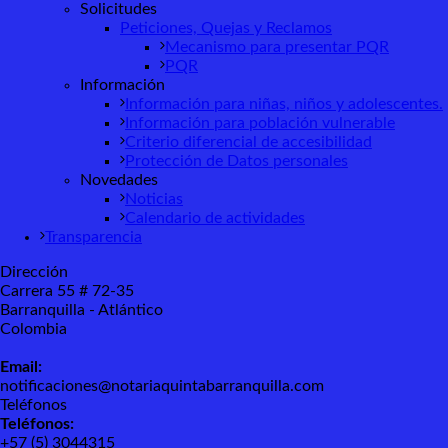
Solicitudes
Peticiones, Quejas y Reclamos
Mecanismo para presentar PQR
PQR
Información
Información para niñas, niños y adolescentes.
Información para población vulnerable
Criterio diferencial de accesibilidad
Protección de Datos personales
Novedades
Noticias
Calendario de actividades
Transparencia
Dirección
Carrera 55 # 72-35
Barranquilla - Atlántico
Colombia
Email:
notificaciones@notariaquintabarranquilla.com
Teléfonos
Teléfonos:
+57 (5) 3044315