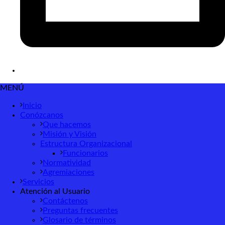
MENÚ
Inicio
Conózcanos
Que hacemos
Misión y Visión
Estructura Organizacional
Funcionarios
Normatividad
Agremiaciones
Servicios
Atención al Usuario
Contáctenos
Preguntas frecuentes
Glosario de términos